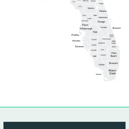
Gilchrist
Alachua
Putnam
Dixie
Flagler
Levy
Marion
Volusia
Lake
Citrus
Seminole
Sumter
Hernando
Orange
Pasco
Osceola
Brevard
Hillsborough
Polk
Pinellas
Indian
River
Okeechobee
Hardee
Manatee
Saint
Highlands
Lucie
DeSoto
Sarasota
Martin
Glades
Charlotte
Palm
Hendry
Lee
Beach
Broward
Collier
Miami-
Dade
Monroe