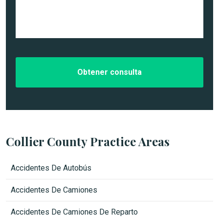
t
n
t
a
o
r
l
*
ó
l
n
e
i
s
c
d
o
e
*
l
c
a
s
o
*
Collier County Practice Areas
Accidentes De Autobús
Accidentes De Camiones
Accidentes De Camiones De Reparto