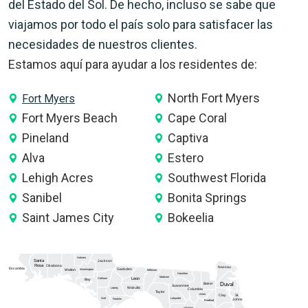
del Estado del Sol. De hecho, incluso se sabe que
viajamos por todo el país solo para satisfacer las
necesidades de nuestros clientes.
Estamos aquí para ayudar a los residentes de:
North Fort Myers
Fort Myers
Fort Myers Beach
Cape Coral
Pineland
Captiva
Alva
Estero
Lehigh Acres
Southwest Florida
Sanibel
Bonita Springs
Saint James City
Bokeelia
Holmes
Santa
Jackson
Rosa
Okaloosa
Nassau
Escambia
Gadsden
Washington
Walton
Jefferson
Hamilton
Madison
Calhoun
Leon
Bay
Duval
Baker
Suwannee
Wakulla
Liberty
Columbia
Taylor
Union
Clay
St.
Gulf
Lafayette
Franklin
Johns
Bradford