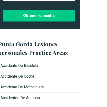
i
d
c
e
o
l
*
c
a
s
o
*
Punta Gorda Lesiones
personales Practice Areas
Accidente De Bicicleta
Accidente De Coche
Accidente De Motocicleta
Accidentes De Autobús