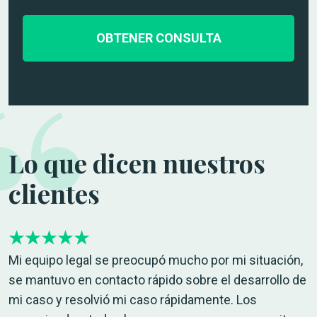
r
e
ó
s
n
d
i
e
c
l
o
c
*
a
s
o
Lo que dicen nuestros
*
clientes
Mi equipo legal se preocupó mucho por mi situación,
se mantuvo en contacto rápido sobre el desarrollo de
mi caso y resolvió mi caso rápidamente. Los