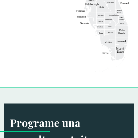
Pasco
Osceola
Brevard
Hillsborough
Polk
Pinellas
Indian
River
Okeechobee
Hardee
Manatee
Saint
Highlands
Lucie
DeSoto
Sarasota
Martin
Glades
Charlotte
Palm
Hendry
Lee
Beach
Broward
Collier
Miami-
Dade
Monroe
Programe una