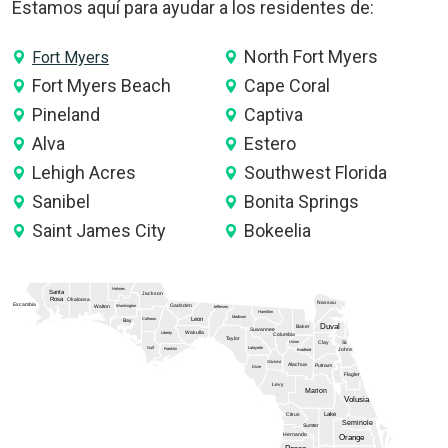
Estamos aquí para ayudar a los residentes de:
North Fort Myers
Fort Myers
Fort Myers Beach
Cape Coral
Pineland
Captiva
Alva
Estero
Lehigh Acres
Southwest Florida
Sanibel
Bonita Springs
Saint James City
Bokeelia
Holmes
Santa
Jackson
Rosa
Okaloosa
Nassau
Escambia
Gadsden
Washington
Walton
Jefferson
Hamilton
Madison
Calhoun
Leon
Bay
Duval
Baker
Suwannee
Wakulla
Liberty
Columbia
Taylor
Union
Clay
St.
Gulf
Lafayette
Franklin
Johns
Bradford
Gilchrist
Alachua
Putnam
Dixie
Flagler
Levy
Marion
Volusia
Lake
Citrus
Seminole
Sumter
Hernando
Orange