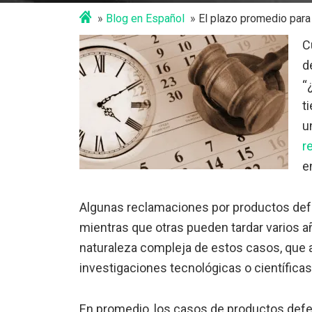
Blog en Español
El plazo promedio par
C
d
“
t
u
r
e
Algunas reclamaciones por productos de
mientras que otras pueden tardar varios añ
naturaleza compleja de estos casos, que 
investigaciones tecnológicas o científica
En promedio, los casos de productos defe