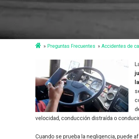
Preguntas Frecuentes
Accidentes de c
L
j
l
s
c
d
velocidad, conducción distraída o conduci
Cuando se prueba la negligencia, puede a