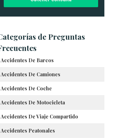
*
c
a
s
o
*
Categorías de Preguntas
Frecuentes
Accidentes De Barcos
Accidentes De Camiones
Accidentes De Coche
Accidentes De Motocicleta
Accidentes De Viaje Compartido
Accidentes Peatonales