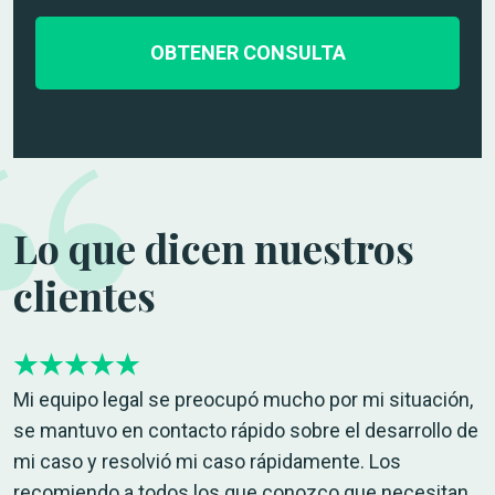
e
ó
s
n
d
i
e
c
l
o
c
*
a
s
o
Lo que dicen nuestros
*
clientes
Mi equipo legal se preocupó mucho por mi situación,
se mantuvo en contacto rápido sobre el desarrollo de
mi caso y resolvió mi caso rápidamente. Los
recomiendo a todos los que conozco que necesitan