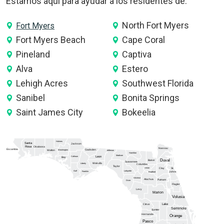
Estamos aquí para ayudar a los residentes de:
North Fort Myers
Fort Myers
Fort Myers Beach
Cape Coral
Pineland
Captiva
Alva
Estero
Lehigh Acres
Southwest Florida
Sanibel
Bonita Springs
Saint James City
Bokeelia
Holmes
Santa
Jackson
Rosa
Okaloosa
Nassau
Escambia
Gadsden
Washington
Walton
Jefferson
Hamilton
Madison
Calhoun
Leon
Bay
Duval
Baker
Suwannee
Wakulla
Liberty
Columbia
Taylor
Union
Clay
St.
Gulf
Lafayette
Franklin
Johns
Bradford
Gilchrist
Alachua
Putnam
Dixie
Flagler
Levy
Marion
Volusia
Lake
Citrus
Seminole
Sumter
Hernando
Orange
Pasco