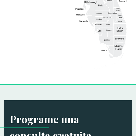
Osceola
Brevard
Hillsborough
Polk
Pinellas
Indian
River
Okeechobee
Hardee
Manatee
Saint
Highlands
Lucie
DeSoto
Sarasota
Martin
Glades
Charlotte
Palm
Hendry
Lee
Beach
Broward
Collier
Miami-
Dade
Monroe
Programe una
consulta gratuita