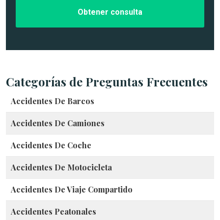
d
o
e
*
l
c
a
s
o
*
Categorías de Preguntas Frecuentes
Accidentes De Barcos
Accidentes De Camiones
Accidentes De Coche
Accidentes De Motocicleta
Accidentes De Viaje Compartido
Accidentes Peatonales