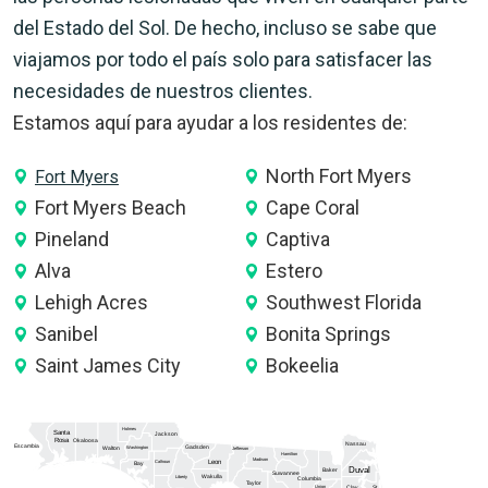
del Estado del Sol. De hecho, incluso se sabe que
viajamos por todo el país solo para satisfacer las
necesidades de nuestros clientes.
Estamos aquí para ayudar a los residentes de:
North Fort Myers
Fort Myers
Fort Myers Beach
Cape Coral
Pineland
Captiva
Alva
Estero
Lehigh Acres
Southwest Florida
Sanibel
Bonita Springs
Saint James City
Bokeelia
Holmes
Santa
Jackson
Rosa
Okaloosa
Nassau
Escambia
Gadsden
Washington
Walton
Jefferson
Hamilton
Madison
Calhoun
Leon
Bay
Duval
Baker
Suwannee
Wakulla
Liberty
Columbia
Taylor
Union
Clay
St.