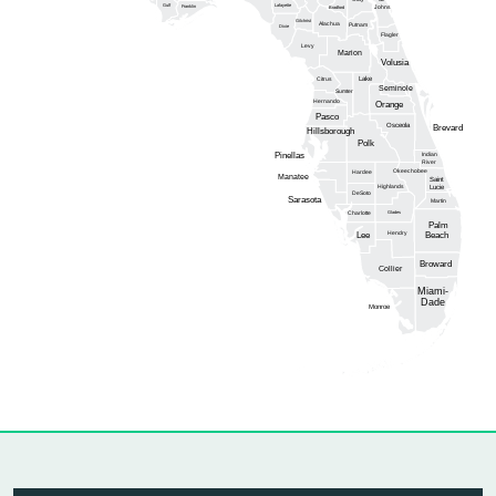
Gulf
Lafayette
Franklin
Johns
Bradford
Gilchrist
Alachua
Putnam
Dixie
Flagler
Levy
Marion
Volusia
Lake
Citrus
Seminole
Sumter
Hernando
Orange
Pasco
Osceola
Brevard
Hillsborough
Polk
Pinellas
Indian
River
Okeechobee
Hardee
Manatee
Saint
Highlands
Lucie
DeSoto
Sarasota
Martin
Glades
Charlotte
Palm
Hendry
Lee
Beach
Broward
Collier
Miami-
Dade
Monroe