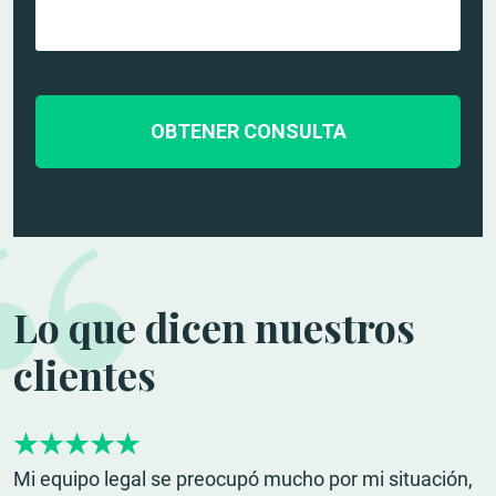
a
n
c
l
o
t
l
*
r
e
ó
s
n
d
i
e
c
l
o
c
*
a
s
o
Lo que dicen nuestros
*
clientes
Mi equipo legal se preocupó mucho por mi situación,