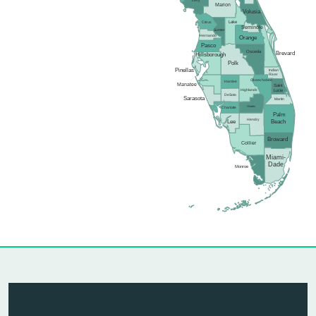
Levy
Marion
Volusia
Lake
Citrus
Seminole
Sumter
Hernando
Orange
Pasco
Osceola
Brevard
Hillsborough
Polk
Pinellas
Indian
River
Okeechobee
Hardee
Manatee
Saint
Highlands
Lucie
DeSoto
Sarasota
Martin
Glades
Charlotte
Palm
Hendry
Lee
Beach
Broward
Collier
Miami-
Dade
Monroe