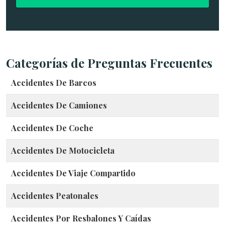
l
c
a
s
o
*
Categorías de Preguntas Frecuentes
Accidentes De Barcos
Accidentes De Camiones
Accidentes De Coche
Accidentes De Motocicleta
Accidentes De Viaje Compartido
Accidentes Peatonales
Accidentes Por Resbalones Y Caídas