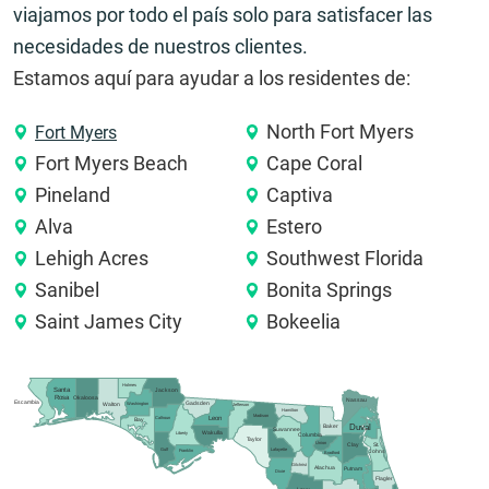
viajamos por todo el país solo para satisfacer las
necesidades de nuestros clientes.
Estamos aquí para ayudar a los residentes de:
North Fort Myers
Fort Myers
Fort Myers Beach
Cape Coral
Pineland
Captiva
Alva
Estero
Lehigh Acres
Southwest Florida
Sanibel
Bonita Springs
Saint James City
Bokeelia
Holmes
Santa
Jackson
Rosa
Okaloosa
Nassau
Escambia
Gadsden
Washington
Walton
Jefferson
Hamilton
Madison
Calhoun
Leon
Bay
Duval
Baker
Suwannee
Wakulla
Liberty
Columbia
Taylor
Union
Clay
St.
Gulf
Lafayette
Franklin
Johns
Bradford
Gilchrist
Alachua
Putnam
Dixie
Flagler