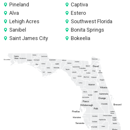
Pineland
Captiva
Alva
Estero
Lehigh Acres
Southwest Florida
Sanibel
Bonita Springs
Saint James City
Bokeelia
Holmes
Santa
Jackson
Rosa
Okaloosa
Nassau
Escambia
Gadsden
Washington
Walton
Jefferson
Hamilton
Madison
Calhoun
Leon
Bay
Duval
Baker
Suwannee
Wakulla
Liberty
Columbia
Taylor
Union
Clay
St.
Gulf
Lafayette
Franklin
Johns
Bradford
Gilchrist
Alachua
Putnam
Dixie
Flagler
Levy
Marion
Volusia
Lake
Citrus
Seminole
Sumter
Hernando
Orange
Pasco
Osceola
Brevard
Hillsborough
Polk
Pinellas
Indian
River
Okeechobee
Hardee
Manatee
Saint
Highlands
Lucie
DeSoto
Sarasota
Martin
Glades
Charlotte
Palm