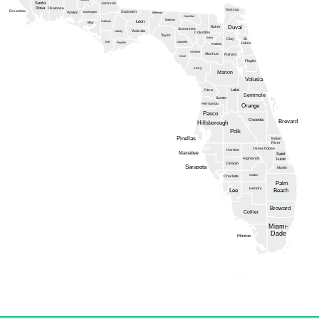
Santa
Jackson
Rosa
Okaloosa
Nassau
Escambia
Gadsden
Washington
Walton
Jefferson
Hamilton
Madison
Calhoun
Leon
Bay
Duval
Baker
Suwannee
Wakulla
Liberty
Columbia
Taylor
Union
Clay
St.
Gulf
Lafayette
Franklin
Johns
Bradford
Gilchrist
Alachua
Putnam
Dixie
Flagler
Levy
Marion
Volusia
Lake
Citrus
Seminole
Sumter
Hernando
Orange
Pasco
Osceola
Brevard
Hillsborough
Polk
Pinellas
Indian
River
Okeechobee
Hardee
Manatee
Saint
Highlands
Lucie
DeSoto
Sarasota
Martin
Glades
Charlotte
Palm
Hendry
Lee
Beach
Broward
Collier
Miami-
Dade
Monroe