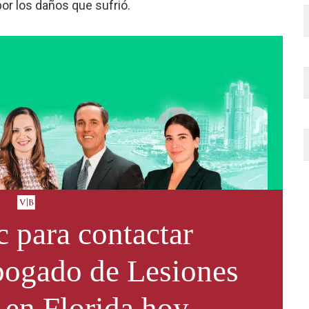
r los daños que sufrió.
 para contactar
ogado de Lesiones
 en Florida
hoy