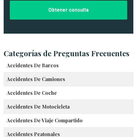
c
d
o
e
*
l
c
a
s
o
*
Categorías de Preguntas Frecuentes
Accidentes De Barcos
Accidentes De Camiones
Accidentes De Coche
Accidentes De Motocicleta
Accidentes De Viaje Compartido
Accidentes Peatonales