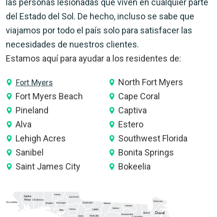
las personas lesionadas que viven en cualquier parte
del Estado del Sol. De hecho, incluso se sabe que
viajamos por todo el país solo para satisfacer las
necesidades de nuestros clientes.
Estamos aquí para ayudar a los residentes de:
North Fort Myers
Fort Myers
Fort Myers Beach
Cape Coral
Pineland
Captiva
Alva
Estero
Lehigh Acres
Southwest Florida
Sanibel
Bonita Springs
Saint James City
Bokeelia
Holmes
Santa
Jackson
Rosa
Okaloosa
Nassau
Escambia
Gadsden
Washington
Walton
Jefferson
Hamilton
Madison
Calhoun
Leon
Bay
Duval
Baker
Suwannee
Wakulla
Liberty
Columbia