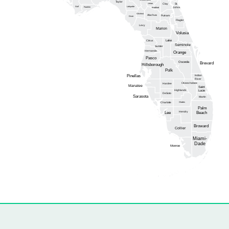
Taylor
Union
Clay
St.
Gulf
Lafayette
Franklin
Johns
Bradford
Gilchrist
Alachua
Putnam
Dixie
Flagler
Levy
Marion
Volusia
Lake
Citrus
Seminole
Sumter
Hernando
Orange
Pasco
Osceola
Brevard
Hillsborough
Polk
Pinellas
Indian
River
Okeechobee
Hardee
Manatee
Saint
Highlands
Lucie
DeSoto
Sarasota
Martin
Glades
Charlotte
Palm
Hendry
Lee
Beach
Broward
Collier
Miami-
Dade
Monroe