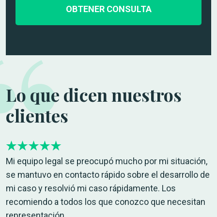
n
d
i
e
c
l
o
c
*
a
s
o
Lo que dicen nuestros
*
clientes
Mi equipo legal se preocupó mucho por mi situación,
se mantuvo en contacto rápido sobre el desarrollo de
mi caso y resolvió mi caso rápidamente. Los
recomiendo a todos los que conozco que necesitan
representación.