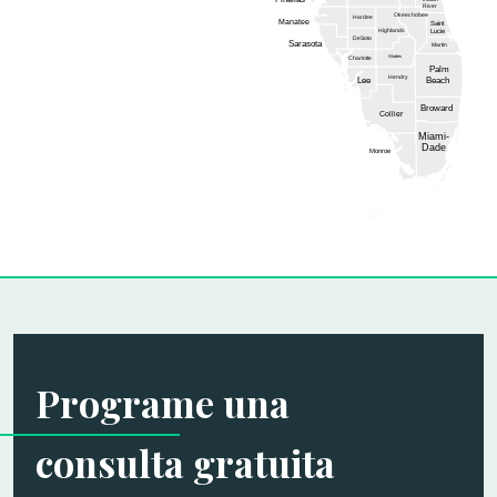
River
Okeechobee
Hardee
Manatee
Saint
Highlands
Lucie
DeSoto
Sarasota
Martin
Glades
Charlotte
Palm
Hendry
Lee
Beach
Broward
Collier
Miami-
Dade
Monroe
Programe una
consulta gratuita