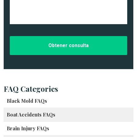
t
n
t
a
o
r
l
*
ó
l
n
e
i
s
c
d
o
e
*
l
c
a
s
o
*
FAQ Categories
Black Mold FAQs
Boat Accidents FAQs
Brain Injury FAQs