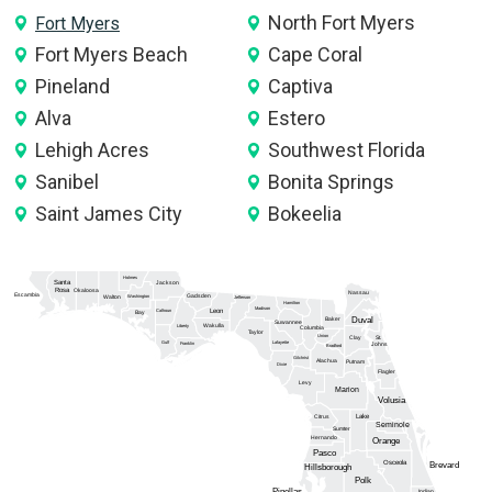
North Fort Myers
Fort Myers
Fort Myers Beach
Cape Coral
Pineland
Captiva
Alva
Estero
Lehigh Acres
Southwest Florida
Sanibel
Bonita Springs
Saint James City
Bokeelia
Holmes
Santa
Jackson
Rosa
Okaloosa
Nassau
Escambia
Gadsden
Washington
Walton
Jefferson
Hamilton
Madison
Calhoun
Leon
Bay
Duval
Baker
Suwannee
Wakulla
Liberty
Columbia
Taylor
Union
Clay
St.
Gulf
Lafayette
Franklin
Johns
Bradford
Gilchrist
Alachua
Putnam
Dixie
Flagler
Levy
Marion
Volusia
Lake
Citrus
Seminole
Sumter
Hernando
Orange
Pasco
Osceola
Brevard
Hillsborough
Polk
Pinellas
Indian